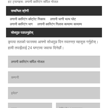
हट ट्यागहरू: लगानी कास्टिंग सर्पिल नोजल
सम्बन्धित श्रेणी
लगानी कास्टिंग कोट्रेट निकाय
लगानी भत्गी भल्भ प्लेट
लगानी कास्टिंग भाग
लगानी कास्टिंग गिलास क्ल्याम्प क्ल्याम्प
सोधपुछ पठाउनुहोस्
कृपया तलको फारममा आफ्नो सोधपुछ दिन स्वतन्त्र महसुस गर्नुहोस्।
हामी तपाईंलाई 24 घण्टामा जवाफ दिनेछौं।