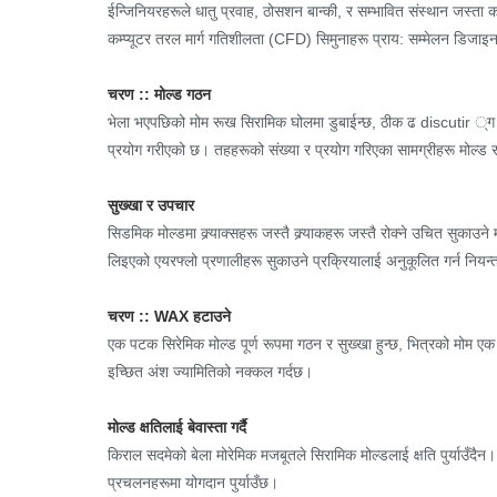
ईन्जिनियरहरूले धातु प्रवाह, ठोसशन बान्की, र सम्भावित संस्थान जस्त
कम्प्यूटर तरल मार्ग गतिशीलता (CFD) सिमुनाहरू प्राय: सम्मेलन डिजाइन
चरण :: मोल्ड गठन
भेला भएपछिको मोम रूख सिरामिक घोलमा डुबाईन्छ, ठीक ढ discutir ्ग स
प्रयोग गरीएको छ। तहहरूको संख्या र प्रयोग गरिएका सामग्रीहरू मोल्ड र
सुख्खा र उपचार
सिडमिक मोल्डमा क्र्याक्सहरू जस्तै क्र्याकहरू जस्तै रोक्ने उचित सुकाउन
लिइएको एयरफ्लो प्रणालीहरू सुकाउने प्रक्रियालाई अनुकूलित गर्न नियन्त्
चरण :: WAX हटाउने
एक पटक सिरेमिक मोल्ड पूर्ण रूपमा गठन र सुख्खा हुन्छ, भित्रको मोम एक 
इच्छित अंश ज्यामितिको नक्कल गर्दछ।
मोल्ड क्षतिलाई बेवास्ता गर्दै
किराल सदमेको बेला मोरेमिक मजबूतले सिरामिक मोल्डलाई क्षति पुर्याउँदैन। 
प्रचलनहरूमा योगदान पुर्याउँछ।