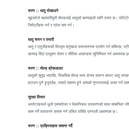
चरण :: धातु पोखाउने
सुइसटेले महामारीमूली मोल्डलाई धातुको खन्याइको लागि तयार छ। पल्टिटे
जिमेट्रीहरू भर्न र ग्रंता कम गर्न।
धातु चयन र तयारी
धातु र एलूजीहरूको विस्तृत श्रृंखला रूपान्तरणमा प्रयोग गर्न सकिन्छ,
खन्याइ दिंदा प्रदूषण रोक्न र भौतिक अखण्डता सुनिश्चित गर्न आवश्यक 
चरण :: मोल्ड ब्रेकआउट
धातुको सुदृढ भएपछि, सिडमिक मोल्ड मध्य दागमा संलग्न कास्ट धातु भागह
हटाउन पूर्ण हुनुपर्दछ, जसले समाप्त हुने अंशको गुणस्तरलाई असर गर्न स
सुरक्षा विचार
अपरेटरहरूले धुलो एक्सपोजर र मेकानिकल उपकरणको साथ सम्बन्धित जोखिम
काम गर्ने वातावरण कायम गर्न उचित पार्थिव प्रणाली आवश्यक छ।
चरण :: प्रक्रियाहरू समाप्त गर्दै