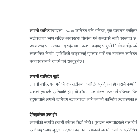
लगानी कास्टिंग
हराएको - wax कास्टिंग पनि भनिन्छ, एक उत्पादन प्रक्रि
सटीकताका साथ जटिल आकारहरू सिर्जना गर्ने क्षमताको लागि प्रख्यात छ। आ
उपकरणहरू। उत्पादन प्रक्रियामा संलग्न कदमहरू बुझ्ने निर्माणकर्ताहरू
काल्पनिक निर्माण प्रविधिको फाइदालाई प्रकाश पार्दै यस नामांकन कास्टिं
उत्पादनहरूको सन्दर्भ गर्न सक्नुहुनेछ।
लगानी कास्टिंग बुझ्दै
लगानी कास्टियन भनेको एक सटीकता कास्टिंग प्रक्रिया हो जसले कम्पोने
अंशको ठ्याक्कै प्रतिकृति हो। यो ढाँचामा एक मोल्ड गठन गर्न परित्या
बहुमतताले लगानी कास्टिंग उदाहरणका लागि लगानी कास्टिंग उदाहरणका ला
ऐतिहासिक पृष्ठभूमि
लगानीको उत्पत्ति हजारौं वर्षहरू फिर्ता मिति। पुरातन सभ्यताहरूले यस वि
प्रविधिहरूलाई शुद्धता र दक्षता बढाउन। आजको लगानी कास्टिंग प्रविधिको