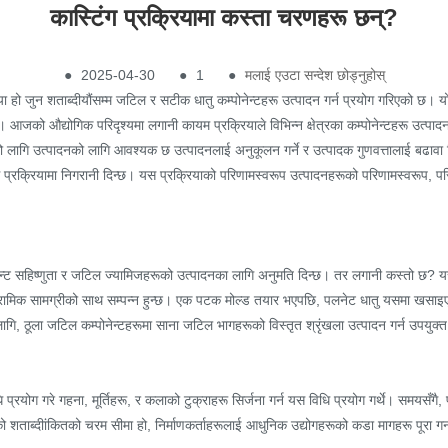
कास्टिंग प्रक्रियामा कस्ता चरणहरू छन्?
●
2025-04-30
●
1
●
मलाई एउटा सन्देश छोड्नुहोस्
या हो जुन शताब्दीयौंसम्म जटिल र सटीक धातु कम्पोनेन्टहरू उत्पादन गर्न प्रयोग गरिएको छ।
जको औद्योगिक परिदृश्यमा लगानी कायम प्रक्रियाले विभिन्न क्षेत्रका कम्पोनेन्टहरू उत्पादन 
को लागि उत्पादनको लागि आवश्यक छ उत्पादनलाई अनुकूलन गर्ने र उत्पादक गुणवत्तालाई बढावा
ग प्रक्रियामा निगरानी दिन्छ। यस प्रक्रियाको परिणामस्वरूप उत्पादनहरूको परिणामस्वरूप, परि
न्ट सहिष्णुता र जटिल ज्यामिजहरूको उत्पादनका लागि अनुमति दिन्छ। तर लगानी कस्तो छ? यसक
ग सिरामिक सामग्रीको साथ सम्पन्न हुन्छ। एक पटक मोल्ड तयार भएपछि, पलनेट धातु यसमा खसाइ
गि, ठूला जटिल कम्पोनेन्टहरूमा साना जटिल भागहरूको विस्तृत श्रृंखला उत्पादन गर्न उपयुक्
धि प्रयोग गरे गहना, मूर्तिहरू, र कलाको टुक्राहरू सिर्जना गर्न यस विधि प्रयोग गर्थे। समयस
 शताब्दीांकितको चरम सीमा हो, निर्माणकर्ताहरूलाई आधुनिक उद्योगहरूको कडा मागहरू पूरा गर