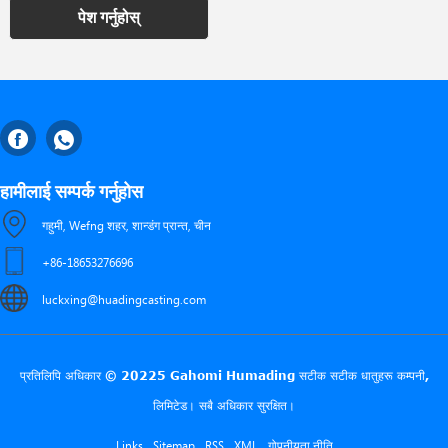
पेश गर्नुहोस्
हामीलाई सम्पर्क गर्नुहोस
गहुमी, Wefng शहर, शान्डंग प्रान्त, चीन
+86-18653276696
luckxing@huadingcasting.com
प्रतिलिपि अधिकार © 20225 Gahomi Humading सटीक सटीक धातुहरू कम्पनी,
लिमिटेड। सबै अधिकार सुरक्षित।
Links
Sitemap
RSS
XML
गोपनीयता नीति