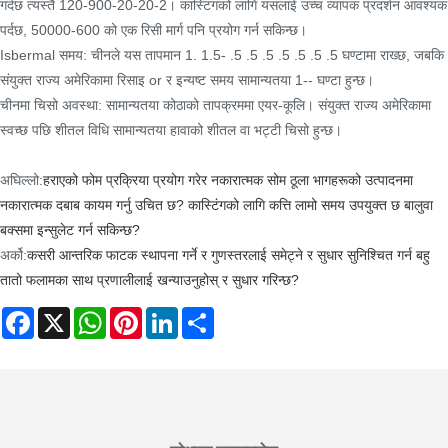
गर्दछ त्यस्तै 120-900-20-20-2। कास्टिंगको लागि यसलाई उच्च व्यापक प्रदर्शन आवश्यक
पर्दछ, 50000-600 को एक रिसी मार्ग पनि प्रयोग गर्न सकिन्छ।
Isbermal समय: चीनले यस तापमान 1. 1.5- .5 .5 .5 .5 .5 .5 .5 घण्टामा राख्छ, जबकि
संयुक्त राज्य अमेरिकामा रिसाइ or र इन्यष्ट समय सामान्यतया 1-- घण्टा हुन्छ।
चीनमा चिसो अवस्था: सामान्यतया कोठाको तापक्रममा एयर-कूलि। संयुक्त राज्य अमेरिकामा
स्वच्छ पछि शीतल विधि सामान्यतया हावाको शीतल वा भट्टी चिसो हुन्छ।
अघिल्लो:
हराएको फोम प्रक्रिया प्रयोग गरेर नकारात्मक सोम ठूला भागहरूको उत्पादनमा
नकारात्मक दबाब कायम गर्नु उचित छ? कास्टिंगको लागि कत्ति लामो समय उपयुक्त छ बालुवा
बक्समा इन्सुलेट गर्न सकिन्छ?
अर्को:
कसरी आन्तरिक फाटक स्थापना गर्ने र गुणस्तरलाई समेट्ने र सुधार सुनिश्चित गर्न बहु
तातो फलामका साथ प्रणालीलाई खन्याउनुहोस् र सुधार गरिन्छ?
Facebook
X
WhatsApp
Pinterest
LinkedIn
Share