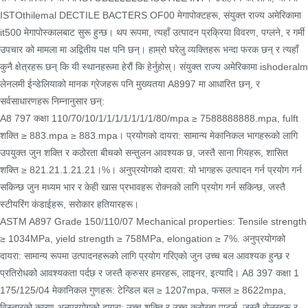
ISTOthilemal DECTILE BACTERS OF00 मेगापोक्टहरू, संयुक्त राज्य अमेरिकामा
it500 मेगापोस्कालबाट सुरू हुन्छ। थप रूपमा, त्यहाँ उत्पादन प्रक्रिया विवरण, पग्लने, र गर्मी
उपचार को मामला मा अद्वितीय पक्ष पनि छन्। हाम्रो घरेलु व्यक्तिहरू भन्दा फरक छन् र त्यहाँ
कुनै क्षेत्रहरू छन् कि यी स्थानहरूमा हेरौं कि हेर्नुहोस्। संयुक्त राज्य अमेरिकामा ishoderalm
लेनलमी ईन्डेलियाको मानक ग्रेजहरू पनि मुख्यतया A8997 मा आधारित छन्, र
सर्वसाधारणहरू निम्नानुसार छन्:
A8 797 कक्षा 110/70/10/1/1/1/1/1/1/1/80/mpa ≥ 7588888888.mpa, fulft
शक्ति ≥ 883.mpa ≥ 883.mpa। प्रयोगको दायरा: सामान्य मेकानिकल भागहरूको लागि
उपयुक्त जुन शक्ति र कठोरता बीचको सन्तुलन आवश्यक छ, जस्तै साना गियहरू, शासित
शक्ति ≥ 821.21.1.21.21।%। अनुप्रयोगको दायरा: यो भागहरू उत्पादन गर्न प्रयोग गर्न
सकिन्छ जुन मध्यम भार र केही खास प्रभावहरू रोक्नको लागि प्रयोग गर्न सकिन्छ, जस्तै
स्टीयरिंग कंडाईहरू, सरोकार हतियारहरू।
ASTM A897 Grade 150/110/07 Mechanical properties: Tensile strength
≥ 1034MPa, yield strength ≥ 758MPa, elongation ≥ 7%. अनुप्रयोगको
दायरा: सामान्य रूपमा उत्पादनहरूको लागि प्रयोग गरिएको जुन उच्च बल आवश्यक हुन्छ र
प्रतिरोधको आवश्यकता पर्दछ र जस्तै क्रुसर हमरहरू, लाइनर, इत्यादि। A8 397 कक्षा 1
175/125/04 मेकानिकल गुणहरू: टेन्डिल बल ≥ 1207mpa, फसल ≥ 8622mpa,
विस्तारको कारण अनुप्रयोगको दायरा: उच्च शक्ति र उच्च कठोरता पार्ट्स, जस्तै रोलरहरू र