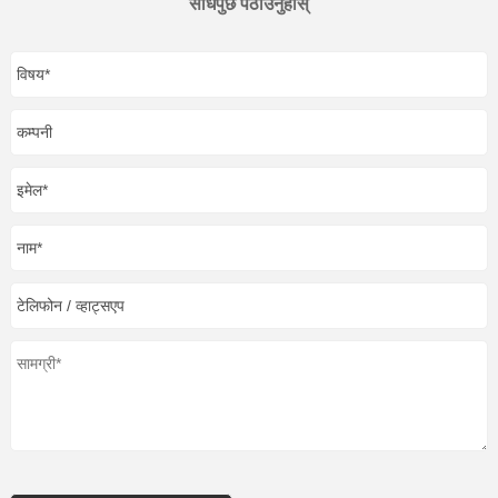
सोधपुछ पठाउनुहोस्