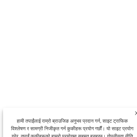
हामी तपाईंलाई राम्रो ब्राउजिङ अनुभव प्रदान गर्न, साइट ट्राफिक
विश्लेषण र सामग्री निजीकृत गर्न कुकीहरू प्रयोग गर्छौं। यो साइट प्रयोग
गरेर, तपाईं कुकीहरूको हाम्रो प्रयोगमा सहमत हुनुहुन्छ।
गोपनीयता नीति