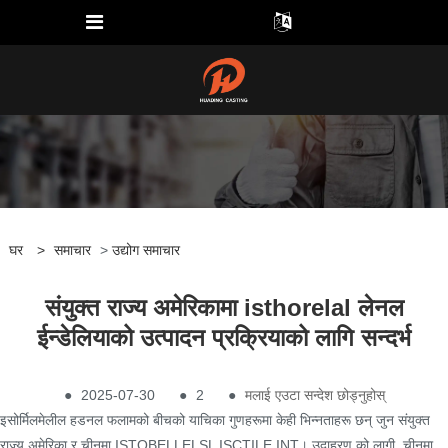
घर
>
समाचार
>
उद्योग समाचार
संयुक्त राज्य अमेरिकामा isthorelal लेनल
ईन्डेलियाको उत्पादन प्रक्रियाको लागि सन्दर्भ
●
2025-07-30
●
2
●
मलाई एउटा सन्देश छोड्नुहोस्
इसोर्मिलमेलील हडनल फलामको बीचको याचिका गुणहरूमा केही भिन्नताहरू छन् जुन संयुक्त
राज्य अमेरिका र चीनमा ISTOBELLELSL ISCTILE INT। उदाहरण को लागी, चीनमा