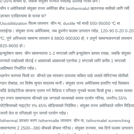
0.05% बीचमा छ, जबकि संयुक्त राज्यले यसलाई उल्लेख गरेको छैन।
चीन र अमेरिकाको संयुक्त राज्य अमेरिका बीच Isothermalul खतरनाक मामीको लागि गर्मी
उपचार प्रक्रियामा के फरक छ?
Usustititization फिल्म तापमान: चीन मा, ductile गर्व माथी 550-95050 ℃ मा
तताईन्छ। संयुक्त राज्य अमेरिकामा, जब डुब्नोन फलाम उत्पादन गर्दछ, 120-90 0-20 0-20
℃, पूर्ण अस्थिरता सामान्य तापमान 8 8800-900300 हो, र अपूर्ण सामान्यकरणको तापमान
820-8600 हो।
इन्सुलेशन समय: चीन सामान्यतया 1-2 घण्टाको लागि इन्सुलेशन कायम राख्छ, जबकि संयुक्त
राज्यले पर्खालको मोटाई र आकारको आकारको प्रत्येक 2 घण्टाको लागि करीव 1 घण्टाको
आविष्कार निर्धारित गर्दछ।
ध्रुपेन चरणमा चिसो दर: चीनले एक तापमान दायरामा चकित पार्छ जसले मोस्टिंगमा मोतीको
गठन रोक्दछ, तर विशेष सुन्दर मात्रामा मानौं। संयुक्त राज्य अमेरिकामा हतारिंग गर्दा धिक्कार
चाँडै डेपोइटेटिक संरचना प्राप्त गर्न मिडिया र पग्लिएर नुनको रूपमा चिसो हुन्छ। मध्यम मध्यम:
नुन स्नान सामान्यतया चीनको एक जग्गाको माध्यमको रूपमा प्रयोग गरिन्छ, जस्तै% 55%
पोटेशियमको नाइट्रेट र% 45% सोडियमको निदेशित। संयुक्त राज्य अमेरिकाले जमिन मिडिया
जस्तै तेल वा पग्लिएको नुन जस्तो प्रयोग गर्दछ।
Isthermal उपचार चरण Isthermalle तापमान: चीन मा, Isthormalel sunenching
सामान्यतया 2 2500--380 बीचको बीचमा गरिन्छ। संयुक्त राज्यमा, जब दिगो फलाम उत्पादन