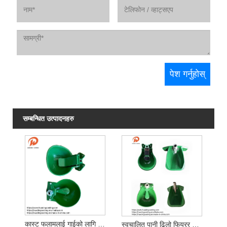
सम्बन्धित उत्पादनहरु
कास्ट फलामलाई गाईको लागि वाटरको पानी कचौरा
स्वचालित पानी ढिलो फियरर बाउल खैरो खैरो फलाम