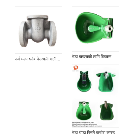
भेडा बाख्राको लागि टिकाऊ पानी बाउल
फर्म भल्भ ग्लोब फेलभली बालीफ्लाइली भल्भको लागि बालुवा कालुवा काप्टाई
भेडा घोडा पिउने कचौरा कास्ट आयरनको लागि टिकाऊ पानीको कटोरा