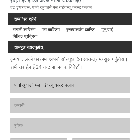
हाम्रो ड्राइभरले फरक क्षमता घमण्ड गर्दछ।
हट ट्यागहरू: पानी खुवाउने मल गाईवस्तु कास्ट फलाम
सम्बन्धित श्रेणी
लगानी कास्टिंग
मल कास्टिंग
गुरुत्वाकर्षण कास्टि
भुलु पार्दै
मिलिङ प्रक्रिया
सोधपुछ पठाउनुहोस्
कृपया तलको फारममा आफ्नो सोधपुछ दिन स्वतन्त्र महसुस गर्नुहोस्।
हामी तपाईंलाई 24 घण्टामा जवाफ दिनेछौं।