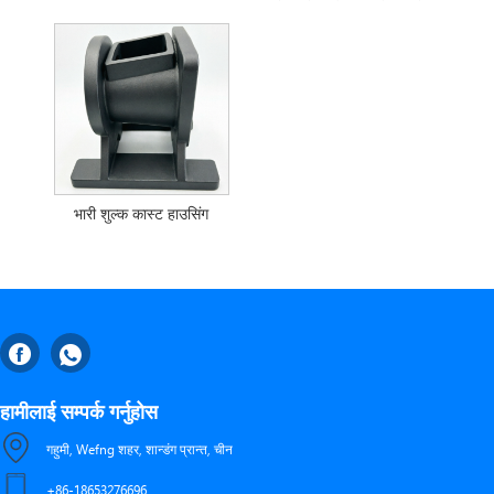
भारी शुल्क कास्ट हाउसिंग
हामीलाई सम्पर्क गर्नुहोस
गहुमी, Wefng शहर, शान्डंग प्रान्त, चीन
+86-18653276696