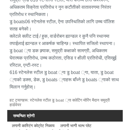
अधिकतम विक्रेता प्रतिरोध र नुन कटौतीको वातावरणमा निरंतर
प्रतिरोध र स्थानिकता।
डु boats06 स्टेनलेस स्टील, ऐना उपस्थितिको लागि उच्च पॉलिश
सतह बनेको।
क्लेटले क्लीट टाई / हुक, वार्डरोबन ह्यान्डल र कुनै पनि स्थानमा
तपाईलाई ह्यान्डल र आकर्षक चाहिन्छ। स्थापित सजिलो स्थापना।
डु boat ्गा डक क्र्याक, समुद्री कक्षाको सामग्री, अधिकतम
घेरात्मक प्रतिरोध, उच्च कठोरता, एसिड र क्षीली प्रतिरोधी, एसिखुई
रस्टिल, एन्टी-रस्ट।
616 स्टेनलेस स्टील डु boat ्गा डु boat ्गा, याता, डु boat
्गाको डक्स, डेक, डु boats ्गाहरू बाँध्ने डु boats ्गाको साथ
मिलान गर्नुहोस्।
हट ट्यागहरू: स्टेनलेस स्टील डु boat ्गा क्लेटिंग मोरिंग मैदान समुद्री
हार्डवेयर
सम्बन्धित श्रेणी
लगानी कास्टिंग कोट्रेट निकाय
लगानी भत्गी भल्भ प्लेट