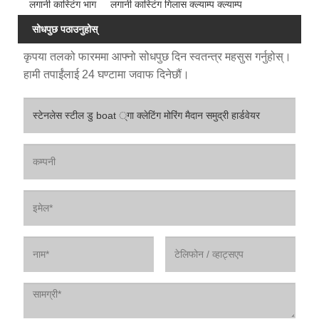
लगानी कास्टिंग भाग
लगानी कास्टिंग गिलास क्ल्याम्प क्ल्याम्प
सोधपुछ पठाउनुहोस्
कृपया तलको फारममा आफ्नो सोधपुछ दिन स्वतन्त्र महसुस गर्नुहोस्।
हामी तपाईंलाई 24 घण्टामा जवाफ दिनेछौं।