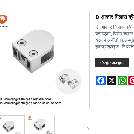
D आकार गिलास ब्रैके
डी आकार गिलास ब्रैकेट
बनाइएको, विशेष रूपमा
यसको अनौंठो फिड-मुखले
ह्यान्ड्राइलहरू, स्थिरत
सोधपुछ पठाउनुहोस्
Facebook
X
Wh