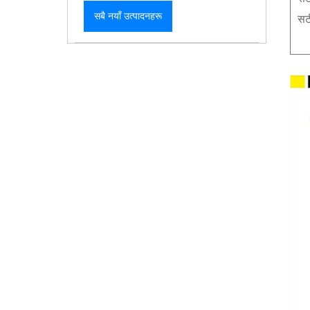
सबै नयाँ उत्पादनहरू
सट