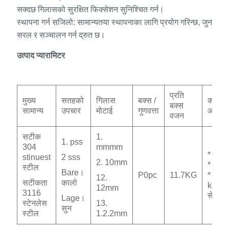
सक्दछ गिलासको सुरक्षित फिक्सेशन सुनिश्चित गर्न।
स्थापना गर्न सजिलो: सामान्यतया स्थापनाका लागि प्रयोग गरिन्छ, जुन
सरल र सञ्चालन गर्न द्रुत छ।
उत्पाद प्यारामिटर
प्रति
मुख्य
सतहको
गिलास
बक्स /
कार्बन
बक्स
सामान्य
उपचार
मोटाई
गुणवत्ता
आकार
वजन
सटीक
1.
1. pss
304
mmmm
* 36
stinuest
2 sss
2. 10mm
* 2 *
स्टील
Bare।
P0pc
11.7KG
* 1
12.
सटीकता
कालो
km
12mm
3116
सेमी
Lage।
स्टेनलेस
13.
सुन
स्टील
1.2.2mm