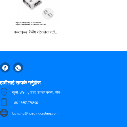
कन्साइल्ड रेलिंग स्टेनलेस स्टीलल भित्ता माउन्ट क्ल्याम्प क्ल्याम्प
हामीलाई सम्पर्क गर्नुहोस
गहुमी, Wefng शहर, शान्डंग प्रान्त, चीन
+86-18653276696
luckxing@huadingcasting.com