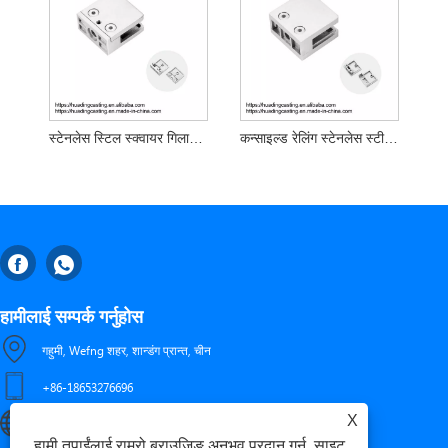
स्टेनलेस स्टिल स्क्वायर गिलास गिलाम्प 8-1-13..52mm गिलास
कन्साइल्ड रेलिंग स्टेनलेस स्टीलल भित्ता माउन्ट क्ल्याम्प क्ल्याम्प
हामीलाई सम्पर्क गर्नुहोस
गहुमी, Wefng शहर, शान्डंग प्रान्त, चीन
+86-18653276696
X
luckxing@huadingcasting.com
हामी तपाईंलाई राम्रो ब्राउजिङ अनुभव प्रदान गर्न, साइट