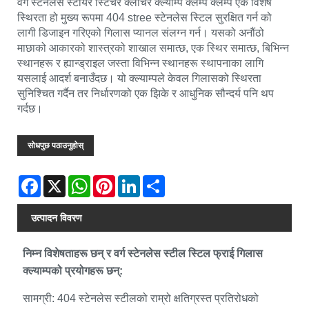
वर्ग स्टेनलेस स्टीयर स्टिचर क्लॉचर क्ल्याम्प क्लम्प क्लम्प एक विशेष
स्थिरता हो मुख्य रूपमा 404 stree स्टेनलेस स्टिल सुरक्षित गर्न को
लागी डिजाइन गरिएको गिलास प्यानल संलग्न गर्न। यसको अनौंठो
माछाको आकारको शास्त्रको शाखाल समात्छ, एक स्थिर समात्छ, बिभिन्न
स्थानहरू र ह्यान्ड्राइल जस्ता विभिन्न स्थानहरू स्थापनाका लागि
यसलाई आदर्श बनाउँदछ। यो क्ल्याम्पले केवल गिलासको स्थिरता
सुनिश्चित गर्दैन तर निर्धारणको एक झिके र आधुनिक सौन्दर्य पनि थप
गर्दछ।
सोधपुछ पठाउनुहोस्
Facebook
X
WhatsApp
Pinterest
LinkedIn
Share
उत्पादन विवरण
निम्न विशेषताहरू छन् र वर्ग स्टेनलेस स्टील स्टिल फ्राई गिलास
क्ल्याम्पको प्रयोगहरू छन्:
सामग्री: 404 स्टेनलेस स्टीलको राम्रो क्षतिग्रस्त प्रतिरोधको